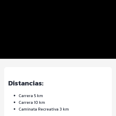
Distancias y categorías
Beneficios plus
Inscripciones y precios
Ruta
Entrega de kit
FOTOS y Servicios
Distancias:
Carrera 5 km
Carrera 10 km
Caminata Recreativa 3 km