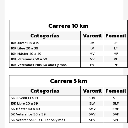
Carrera 10 km
Categorías
Varonil
Femenil
10K Juvenil 15 a 19
JV
JF
10K Libre 20 a 39
LV
LF
10K Máster 40 a 49
MV
MF
10K Veteranos 50 a 59
VV
VF
10K Veteranos Plus 60 años y más
PV
PF
Carrera 5 km
Categorías
Varonil
Femenil
5K Juvenil 13 a 19
5JV
5JF
15K Libre 20 a 39
5LV
5LF
5K Máster 40 a 49
5MV
5MF
5K Veteranos 50 a 59
5VV
5VF
5K Veteranos Plus 60 años y más
5PV
5PF