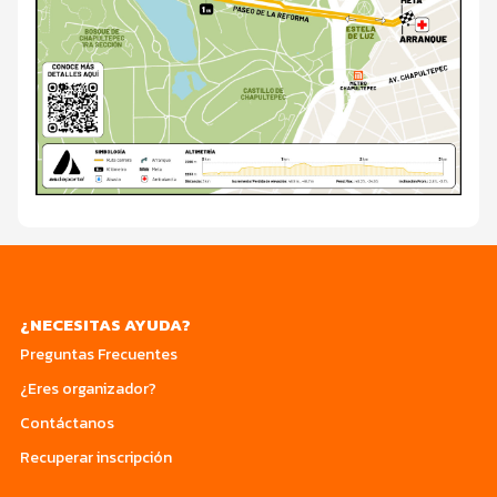
¿NECESITAS AYUDA?
Preguntas Frecuentes
¿Eres organizador?
Contáctanos
Recuperar inscripción