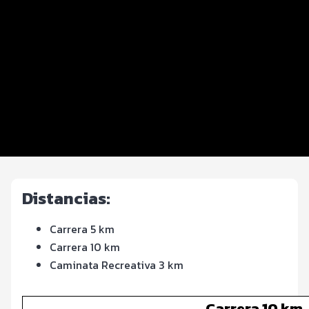
Distancias y categorías
Beneficios plus
Inscripciones y precios
Entrega de kit
Ruta
FOTOS y Servicios
Distancias:
Carrera 5 km
Carrera 10 km
Caminata Recreativa 3 km
Carrera 10 km