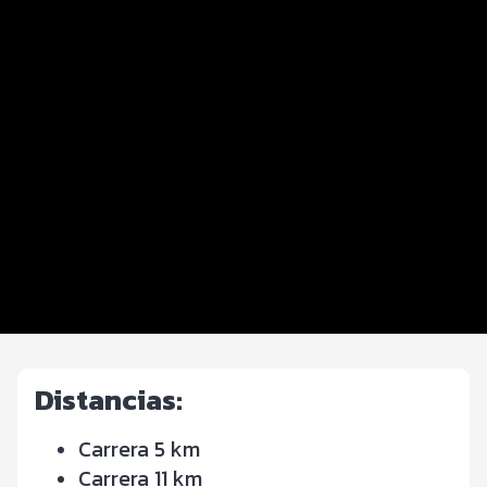
Distancias y categorías
Beneficios plus
Inscripciones y precios
Entrega de kit
Ruta
FOTOS y Servicios
Información General
Comercial y Transmisión
Distancias:
Carrera 5 km
Carrera 11 km