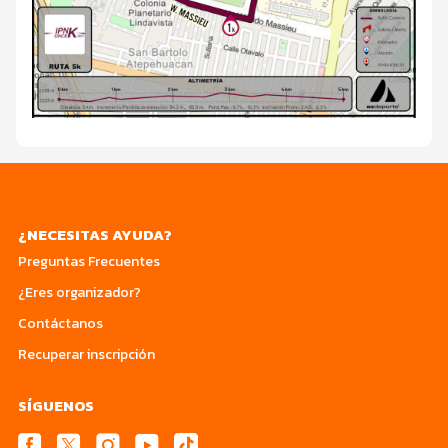
¿NECESITAS AYUDA?
Preguntas Frecuentes
¿Eres organizador?
Contáctanos
Recuperar inscripción
SÍGUENOS