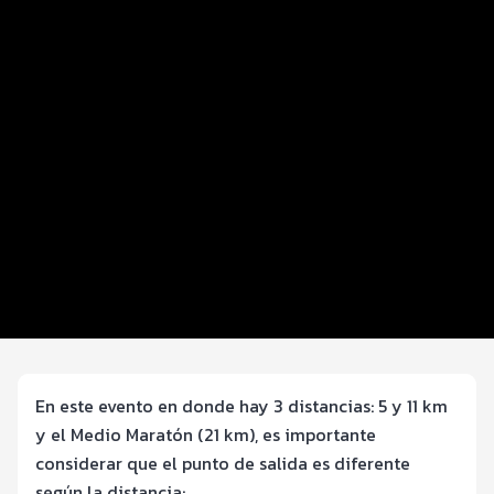
Distancias y categorías
Beneficios plus
Inscripciones y precios
Entrega de kit
Ruta
FOTOS y Servicios
Información General
Comercial y Transmisión
En este evento en donde hay 3 distancias: 5 y 11 km
y el Medio Maratón (21 km), es importante
considerar que el punto de salida es diferente
según la distancia: