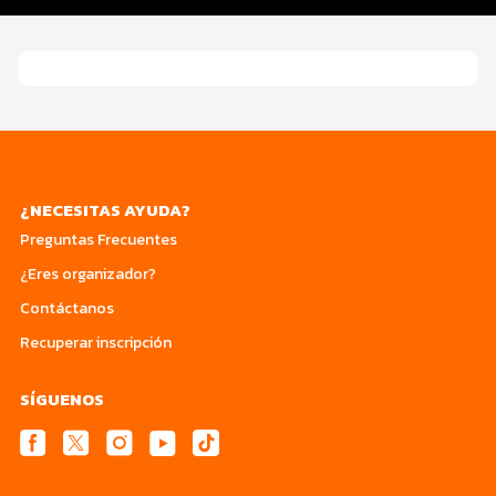
Ruta
¿NECESITAS AYUDA?
Preguntas Frecuentes
¿Eres organizador?
Contáctanos
Recuperar inscripción
SÍGUENOS