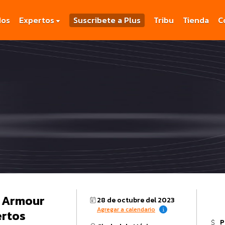
dos
Expertos
Suscribete a Plus
Tribu
Tienda
C
r Armour
28 de octubre del 2023
Agregar a calendario
ertos
P