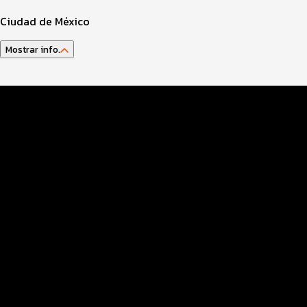
Ciudad de México
Mostrar info.
Datos Evento
Inscripciones
Entrega kit
Ruta
Servicios
Generales
Inscripciones y precios
Hospedaje