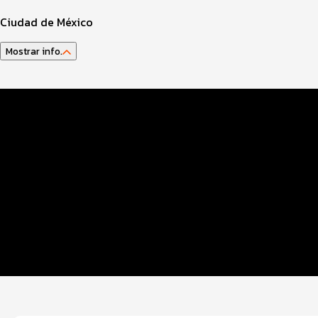
Ciudad de México
Mostrar info.
Datos EVENTO
Club de Corredores
Inscripciones
Entrega Paquetes
Ruta
Servicios
Generales