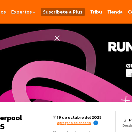
dos
Expertos
Suscribete a Plus
Tribu
Tienda
C
verpool
19 de octubre del 2025
P
Agregar a calendario
25
Desd