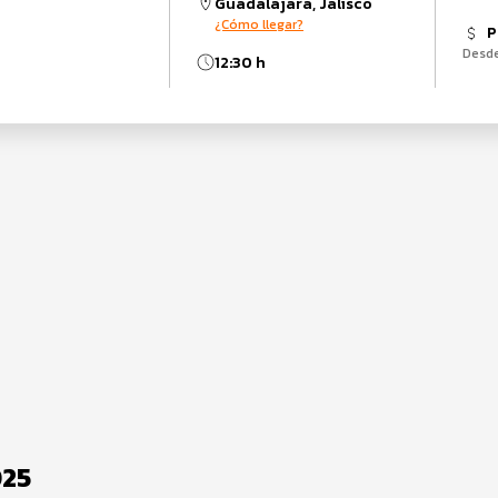
Guadalajara, Jalisco
¿Cómo llegar?
P
Desd
12:30 h
025