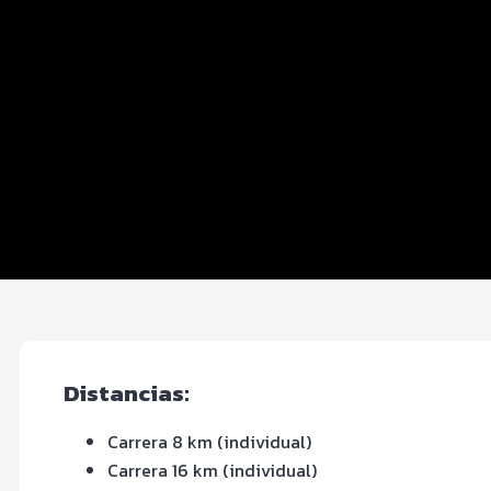
Distancias y categorías
Club de Corredores
Beneficios plus
Inscripciones y precios
Entrega de kit
Ruta
FOTOS y Servicios
Distancias:
Carrera 8 km (individual)
Carrera 16 km (individual)