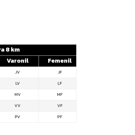
ra 8 km
Varonil
Femenil
JV
JF
LV
LF
MV
MF
VV
VF
PV
PF