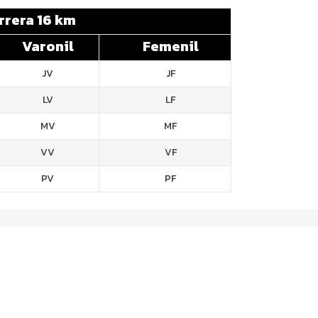
rrera 16 km
Varonil
Femenil
JV
JF
LV
LF
MV
MF
VV
VF
PV
PF