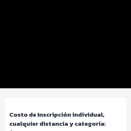
Datos del evento
Distancias y categorías
Club de Corredores
Beneficios plus
Inscripciones y precios
Entrega de kit
Ruta
FOTOS y Servicios
Costo de Inscripción individual,
cualquier distancia y categoría: