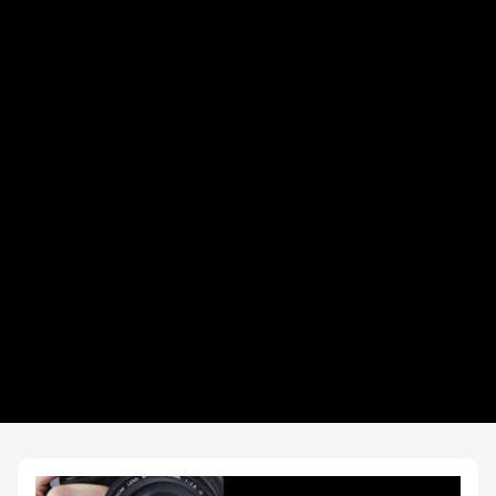
Datos del evento
Distancias y categorías
Info TRIATLETAS
Carrera 5 km
Beneficios plus
Inscripciones y precios
Entrega de kit
Hospedaje
Ruta
FOTOS y Servicios