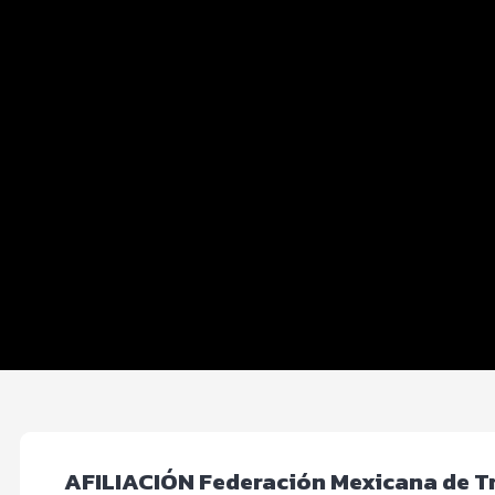
Distancias y categorías
Info TRIATLETAS
Carrera 5 km
Beneficios plus
Inscripciones y precios
Entrega de kit
Hospedaje
Ruta
FOTOS y Servicios
AFILIACIÓN Federación Mexicana de Tr