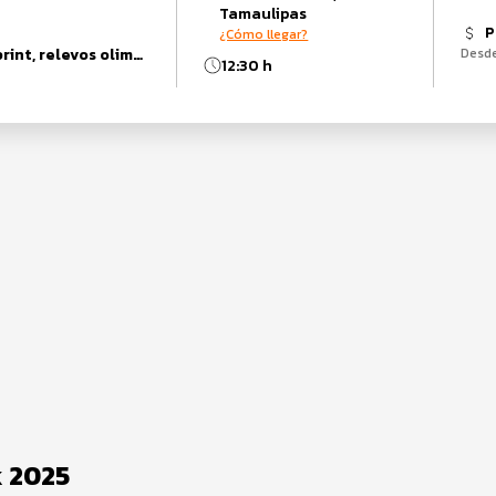
Tamaulipas
P
¿Cómo llegar?
junior, relevos sprint, relevos olimpico, Womanup, sprint, olimpico, Duatlón, super sprint, elite
Desd
12:30 h
k 2025