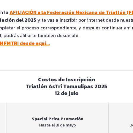
on la
AFILIACIÓN a la Federación Mexicana de Triatlón (F
liación del 2025
y te vas a inscribir por internet desde nuest
mpletar el proceso correspondiente, y después continuar ahí 
t, podrás afiliarte también desde ahí.
IÓN FMTRI desde aquí…
Costos de Inscripción
Triatlón AsTri Tamaulipas 2025
12 de juio
Special Price Promoción
Hasta el 31 de mayo
De