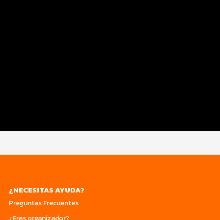
Distancias y Categorías
Beneficios Plus
Inscripciones y Precios
Entrega de Kit
Ruta
Expo
Servicios
¿NECESITAS AYUDA?
Preguntas Frecuentes
¿Eres organizador?