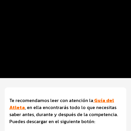
Distancias y Categorías
Beneficios Plus
Inscripciones y Precios
Entrega de Kit
Ruta
Expo
Servicios
Te recomendamos leer con atención la
Guía del
Atleta
, en ella encontrarás todo lo que necesitas
saber antes, durante y después de la competencia.
Puedes descargar en el siguiente botón: