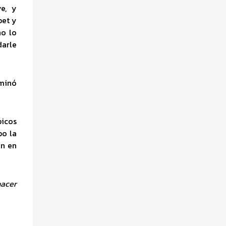
e, y
bet y
no lo
darle
rminó
picos
po la
ón en
hacer