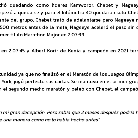
vidió quedando como líderes Kamworor, Chebet y Nageey
empezó a quedarse y para el kilómetro 40 quedaron solo Che
te del grupo. Chebet trató de adelantarse pero Nageeye 
500 metros antes de la meta, Nageeye aceleró el paso sin 
imer título Marathon Major en 2:07:39
 en 2:07:45 y Albert Korir de Kenia y campeón en 2021 te
unidad ya que no finalizó en el Maratón de los Juegos Olím
 York, jugó perfecto sus cartas. Se mantuvo en el primer gru
en el segundo medio maratón y peleó con Chebet, el campe
n mi gran decepción. Pero sabía que 2 meses después podría 
de una manera como no lo había hecho antes”.