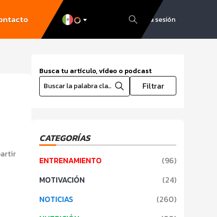
ontacto
Inicia sesión
Busca tu artículo, vídeo o podcast
Filtrar
Buscar la palabra clave
CATEGORÍAS
rtir
ENTRENAMIENTO
(
96
)
MOTIVACIÓN
(
24
)
NOTICIAS
(
260
)