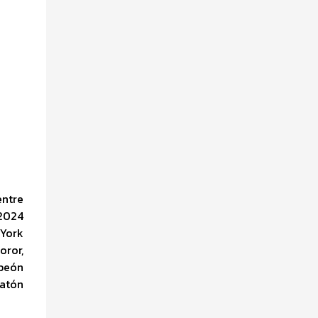
entre
 2024
 York
oror,
mpeón
ratón