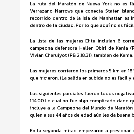
La ruta del Maratón de Nueva York no es fác
Verrazano-Narrows que conecta Staten Island
recorrido dentro de la Isla de Manhattan es i
dentro de la ciudad. Por lo que aquí no es fáci
La lista de las mujeres Elite incluían 6 cor
campeona defensora Hellen Obiri de Kenia (PB
Vivian Cheruiyot (PB 2:18:31), también de Kenia.
Las mujeres corrieron los primeros 5 km en 18:
que hicieron. (La salida en subida no es fácil y a
Los siguientes parciales fueron todos negativ
1:14:00 Lo cual no fue algo complicado dado q
incluye a la Campeona del Mundo de Maratón en
quien a sus 44 años de edad aún les da buena b
En la segunda mitad empezaron a presionar e