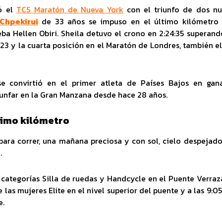
ó el
TCS Ma
ratón de Nueva York
con el triunfo de dos nu
 Chpekirui
de 33 años se impuso en el último kilómetro 
a Hellen Obiri. Sheila detuvo el crono en 2:24:35 superand
23 y la cuarta posición en el Maratón de Londres, también e
e convirtió en el primer atleta de Países Bajos en gana
iunfar en la Gran Manzana desde hace 28 años.
ltimo kilómetro
para correr, una mañana preciosa y con sol, cielo despejado
.
s categorías Silla de ruedas y Handcycle en el Puente Verra
e las mujeres Elite en el nivel superior del puente y a las 9:05
e.