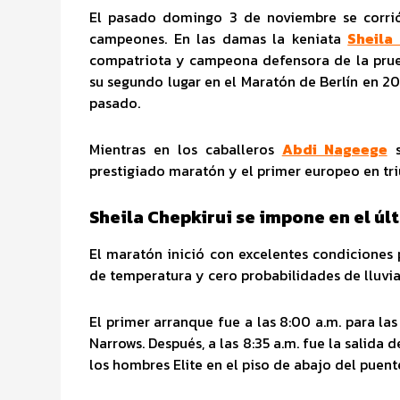
El pasado domingo 3 de noviembre se corri
campeones. En las damas la keniata
Shei
la
compatriota y campeona defensora de la prueb
su segundo lugar en el Maratón de Berlín en 20
pasado.
Mientras en los caballeros
Abdi N
ageege
s
prestigiado maratón y el primer europeo en tr
Sheila Chepkirui se impone en el ú
El maratón inició con excelentes condiciones 
de temperatura y cero probabilidades de lluvia
El primer arranque fue a las 8:00 a.m. para la
Narrows. Después, a las 8:35 a.m. fue la salida d
los hombres Elite en el piso de abajo del puent