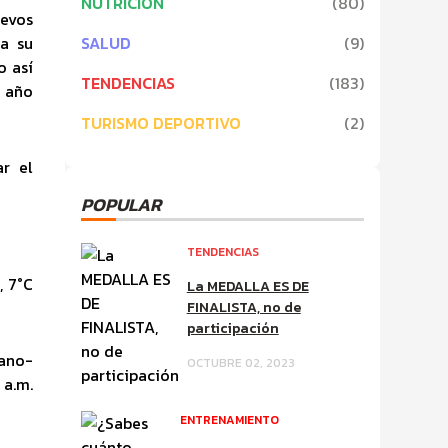
NUTRICIÓN
(
80
)
evos
a su
SALUD
(
9
)
o así
TENDENCIAS
(
183
)
l año
TURISMO DEPORTIVO
(
2
)
r el
POPULAR
TENDENCIAS
, 7°C
La MEDALLA ES DE
FINALISTA, no de
participación
zano-
OCTUBRE 02, 2023
 a.m.
ENTRENAMIENTO