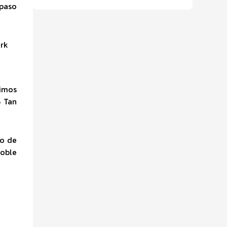
 paso
timos
5 Tan
yo de
doble