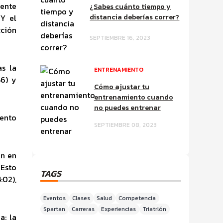
uente
¿Sabes cuánto tiempo y
 Y el
distancia deberías correr?
cción
SEPTIEMBRE 16, 2023
as la
ENTRENAMIENTO
56) y
Cómo ajustar tu
entrenamiento cuando
no puedes entrenar
lento
SEPTIEMBRE 08, 2023
ón en
 Esto
TAGS
:02),
Eventos
Clases
Salud
Competencia
Spartan
Carreras
Experiencias
Triatrlón
a: la