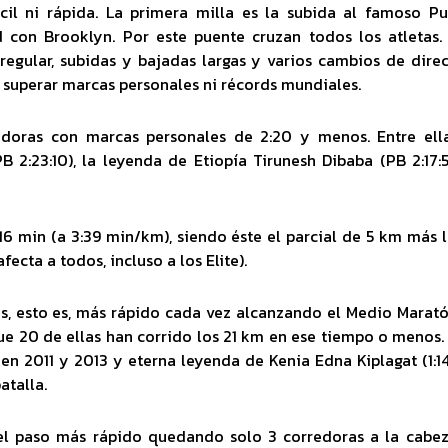
il ni rápida. La primera milla es la subida al famoso P
 con Brooklyn. Por este puente cruzan todos los atletas.
rregular, subidas y bajadas largas y varios cambios de dire
l superar marcas personales ni récords mundiales.
redoras con marcas personales de 2:20 y menos. Entre ell
 2:23:10), la leyenda de Etiopía Tirunesh Dibaba (PB 2:17:
16 min (a 3:39 min/km), siendo éste el parcial de 5 km más 
fecta a todos, incluso a los Elite).
os, esto es, más rápido cada vez alcanzando el Medio Marat
ue 20 de ellas han corrido los 21 km en ese tiempo o menos.
 2011 y 2013 y eterna leyenda de Kenia Edna Kiplagat (1:14
atalla.
l paso más rápido quedando solo 3 corredoras a la cabez