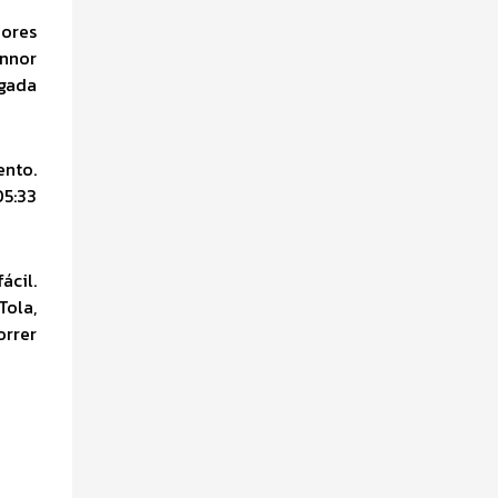
dores
onnor
sgada
ento.
05:33
ácil.
Tola,
orrer