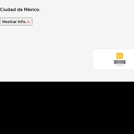
Ciudad de México.
Mostrar info.
Guía del atleta
Datos del evento
Distancias y categorías
Inscripciones y precios
Entrega de kit