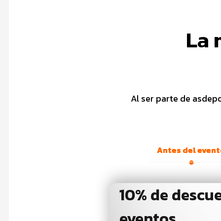
La 
Al ser parte de asdep
Antes del even
10% de descu
eventos