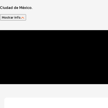
Ciudad de México.
Mostrar info.
Datos del evento
Distancias y categorías
Beneficios plus
Inscripciones y precios
Entrega de kit
FOTOS y Servicios