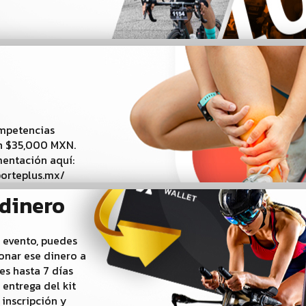
a
ompetencias
on $35,000 MXN.
mentación aquí:
orteplus.mx/
 dinero
 evento, puedes
bonar ese dinero a
es hasta 7 días
 entrega del kit
 inscripción y