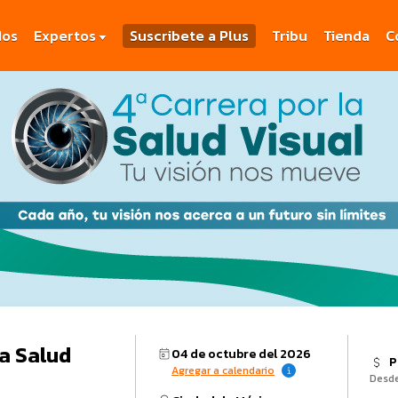
dos
Expertos
Suscribete a Plus
Tribu
Tienda
C
la Salud
04 de octubre del 2026
P
Agregar a calendario
Desd