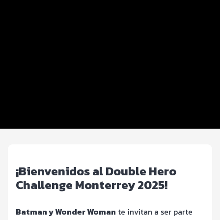
Datos del evento
Distancias y categorías
Beneficios plus
Inscripciones y precios
Entrega de kit
Ruta
FOTOS y Servicios
¡Bienvenidos al Double Hero
Challenge Monterrey 2025!
Batman y Wonder Woman
te invitan a ser parte