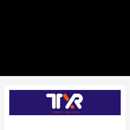
Datos del evento
Distancias y categorías
Beneficios plus
Inscripciones y precios
Entrega de kit
Ruta
FOTOS y Servicios