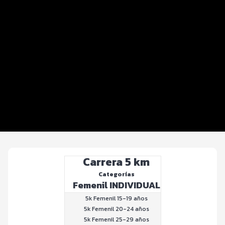
Datos del evento
Distancias y categorías
Inscripciones y precios
Beneficios plus
Entrega de kit
Ruta
FOTOS y Servicios
Carrera 5 km
Categorías
Femenil INDIVIDUAL
5k Femenil 15-19 años
5k Femenil 20-24 años
5k Femenil 25-29 años