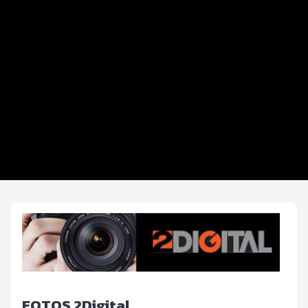
Datos del evento
Distancias y categorías
Inscripciones y precios
Beneficios plus
Entrega de kit
Ruta
FOTOS y Servicios
FOTOS 2Digital