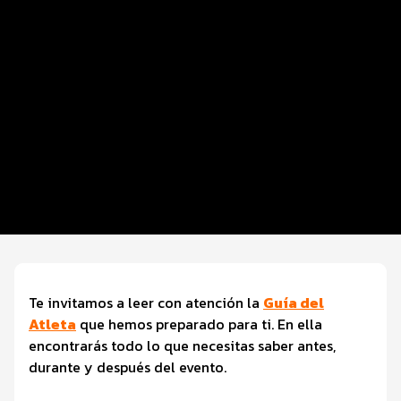
Datos del evento
Distancias y categorías
Inscripciones y precios
Beneficios plus
Entrega de kit
Ruta
FOTOS y Servicios
Te invitamos a leer con atención la
Guía del
Atleta
que hemos preparado para ti. En ella
encontrarás todo lo que necesitas saber antes,
durante y después del evento.