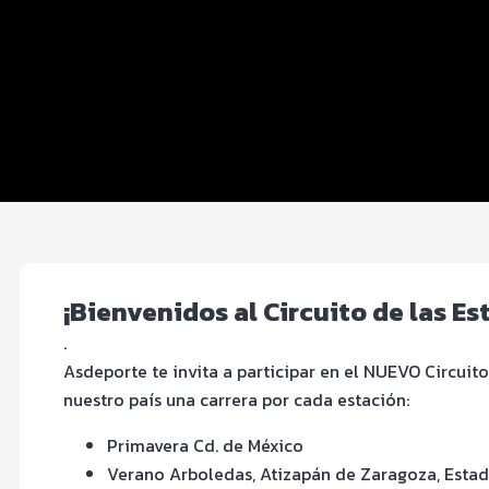
Inscripciones y precios
Entrega de kit
Ruta
FOTOS y Servicios
EXPO
¡Bienvenidos al Circuito de las E
.
Asdeporte te invita a participar en el NUEVO Circuit
nuestro país una carrera por cada estación:
Primavera Cd. de México
Verano Arboledas, Atizapán de Zaragoza, Esta