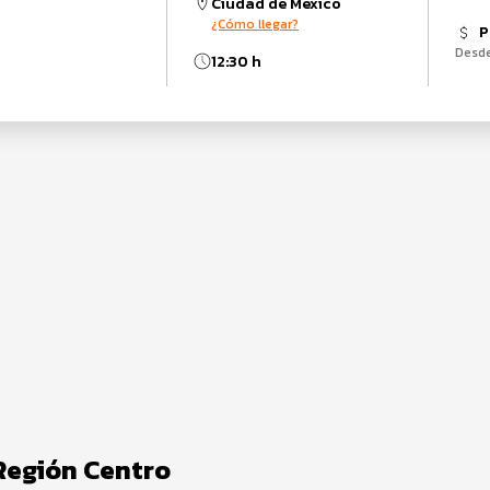
Ciudad de México
¿Cómo llegar?
P
Desd
12:30 h
 Región Centro