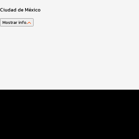
Ciudad de México
Mostrar info.
Guía del atleta
Datos del evento
Distancias y categorías
Beneficios plus