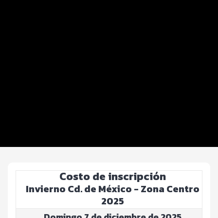
Datos del evento
Distancias y categorías
Beneficios plus
Inscripciones y precios
Entrega de kit
Ruta
FOTOS y Servicios
EXPO
Costo de inscripción
Invierno Cd. de México - Zona Centro
2025
Domingo 7 de diciembre de 2025