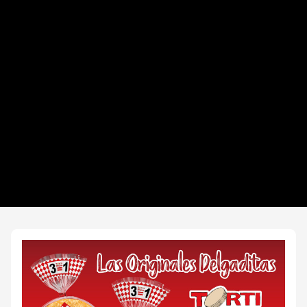
Datos del evento
Distancias y categorías
Beneficios plus
Inscripciones y precios
Entrega de kit
Ruta
FOTOS y Servicios
EXPO