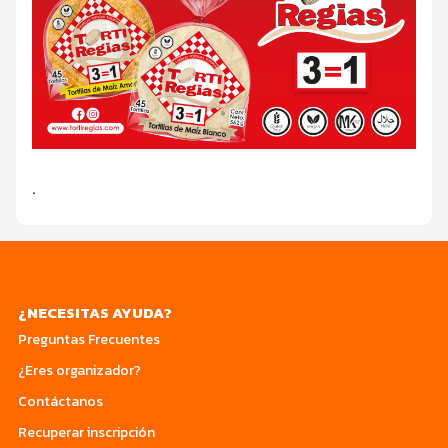
.
¿NECESITAS AYUDA?
Preguntas Frecuentes
¿Eres organizador?
Contáctanos
Recuperar inscripción