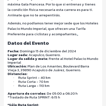
máxima Gala Francesa. Por lo que si entrenas y tienes
la condición física necesaria esta carrera es para ti.
Anímate que no te arrepentirás.
Además, no podíamos tener mejor sede que los Hoteles
Palacio Mundo Imperial, que ofrecen una Tarifa
Preferente para ciclistas y acompañantes.
.
Datos del Evento
Fecha:
Domingo 15 de diciembre del 2024
Lugar sede:
Acapulco, Guerrero.
Lugar de salida y meta:
Frente al Hotel Palacio Mundo
Imperial
Ubicación:
Plan de Los Amantes, Boulevard Barra
Vieja 3, 39890 Acapulco de Juárez, Guerrero.
Distancias:
·
Ruta Sprint – 40 km
·
Ruta Corta - 70 km
·
Ruta Larga - 110 km
Apertura de corrales:
De 05:00 a 06:20 h
*Traslado de Ruta SPRINT: 6:15 h
*Sólo Ruta Sprint: