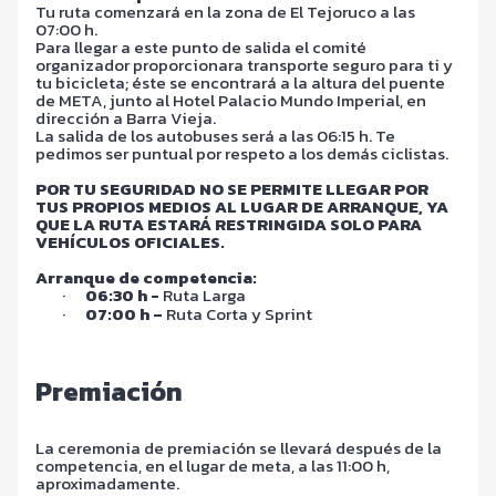
Tu ruta comenzará en la zona de El Tejoruco a las
07:00 h.
Para llegar a este punto de salida el comité
organizador proporcionara transporte seguro para ti y
tu bicicleta; éste se encontrará a la altura del puente
de META, junto al Hotel Palacio Mundo Imperial, en
dirección a Barra Vieja.
La salida de los autobuses será a las 06:15 h. Te
pedimos ser puntual por respeto a los demás ciclistas.
POR TU SEGURIDAD NO SE PERMITE LLEGAR POR
TUS PROPIOS MEDIOS AL LUGAR DE ARRANQUE, YA
QUE LA RUTA ESTARÁ RESTRINGIDA SOLO PARA
VEHÍCULOS OFICIALES.
Arranque de competencia:
·
06:30 h -
Ruta Larga
·
07:00 h –
Ruta Corta y Sprint
Premiación
La ceremonia de premiación se llevará después de la
competencia, en el lugar de meta, a las 11:00 h,
aproximadamente.