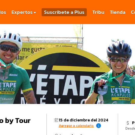
dos
Expertos
Suscribete a Plus
Tribu
Tienda
C
o by Tour
15 de diciembre del 2024
P
Agregar a calendario
Desd