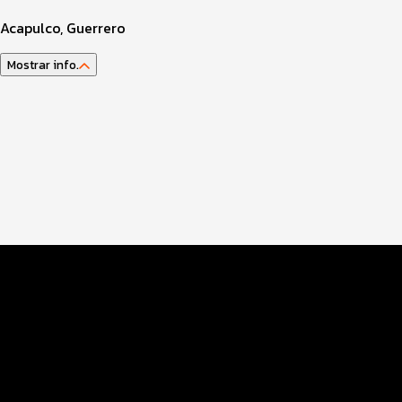
Acapulco, Guerrero
Mostrar info.
Guía del atleta
Datos del evento
Equipos y Parejas
Distancias y categorías
Inscripciones y precios