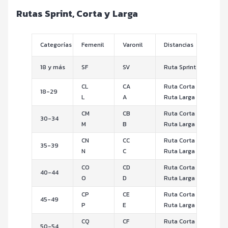
Rutas Sprint, Corta y Larga
Categorías
Femenil
Varonil
Distancias
18 y más
SF
SV
Ruta Sprint
CL
CA
Ruta Corta
18-29
L
A
Ruta Larga
CM
CB
Ruta Corta
30-34
M
B
Ruta Larga
CN
CC
Ruta Corta
35-39
N
C
Ruta Larga
CO
CD
Ruta Corta
40-44
O
D
Ruta Larga
CP
CE
Ruta Corta
45-49
P
E
Ruta Larga
CQ
CF
Ruta Corta
50-54