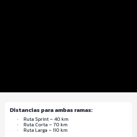
Datos del evento
Equipos y Parejas
Distancias y categorías
Inscripciones y precios
Entrega de kit
Ruta
FOTOS y Servicios
Hospedaje
Distancias para ambas ramas:
·
Ruta Sprint – 40 km
·
Ruta Corta – 70 km
Ruta Larga – 110 km
·