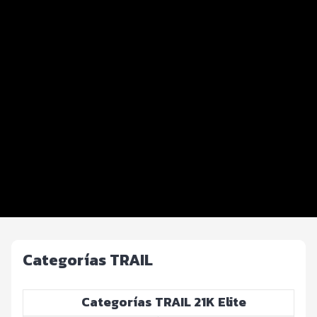
Distancias y categorías
Trail Teen
Plogging Eco Race
Beneficios plus
Inscripciones y precios
Entrega de kit
Ruta
Fotos y Servicios
Categorías TRAIL
Categorías TRAIL 21K Elite