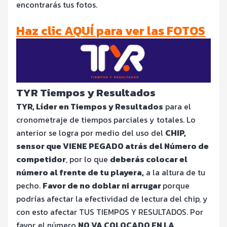
encontrarás tus fotos.
Haz clic AQUÍ para ver las FOTOS
TYR Tiempos y Resultados
TYR, Líder en Tiempos y Resultados
para el
cronometraje de tiempos parciales y totales. Lo
anterior se logra por medio del uso del
CHIP,
sensor que VIENE PEGADO atrás del Número de
competidor
, por lo que
deberás colocar el
número al frente de tu playera,
a la altura de tu
pecho.
Favor de no doblar ni arrugar
porque
podrías afectar la efectividad de lectura del chip, y
con esto afectar TUS TIEMPOS Y RESULTADOS. Por
favor, el número
NO VA COLOCADO EN LA