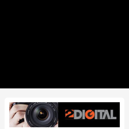
Distancias y categorías
Trail Teen
Plogging Eco Race
Beneficios plus
Inscripciones y precios
Entrega de kit
Ruta
Fotos y Servicios