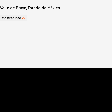
Valle de Bravo, Estado de México
Mostrar info.
Guía del atleta
Datos del evento
Distancias y categorías
Plogging Eco Race
Beneficios plus