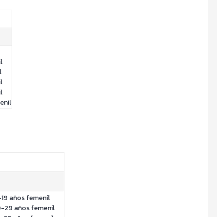
l
l
l
l
enil
4-19 años femenil
20-29 años femenil