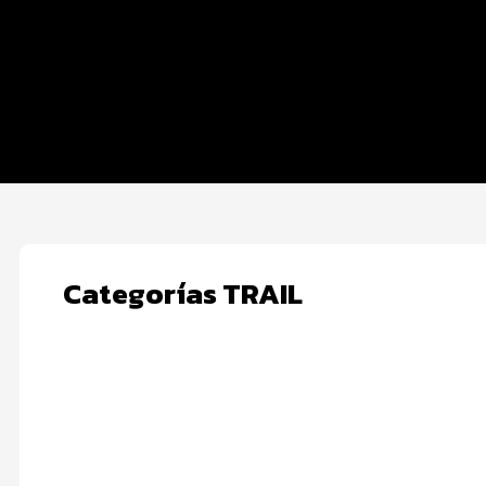
Inscripciones y precios
Entrega de kit
Ruta
FOTOS y Servicios
Categorías TRAIL