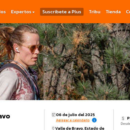
dos
Expertos
Suscribete a Plus
Tribu
Tienda
C
ravo
06 de julio del 2025
P
Agregar a calendario
Desd
Valle de Bravo, Estado de