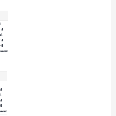
l
il
il
il
il
menil
il
l
il
il
enil