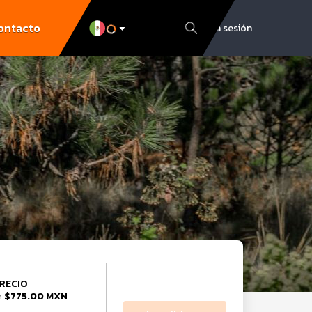
ontacto
Inicia sesión
RECIO
$775.00 MXN
e