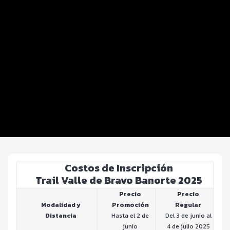
Distancias y categorías
Plogging Eco Race
Beneficios plus
Inscripciones y precios
Entrega de kit
Ruta
FOTOS y Servicios
Costos de Inscripción
Trail Valle de Bravo Banorte 2025
Precio
Precio
Modalidad y
Promoción
Regular
Distancia
Hasta el 2 de
Del 3 de junio al
junio
4 de julio 2025