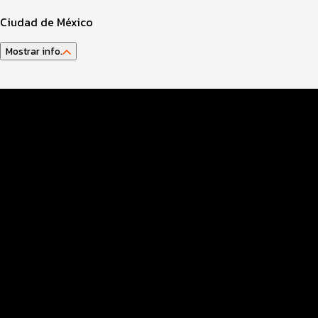
Ciudad de México
Mostrar info.
Guía del Atleta
Agenda Actividades
Datos Evento
Inscripciones
Entrega kit y EXPO
Generales
Seguridad COVID
Distancias y categorías