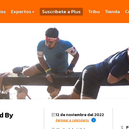
dos
Expertos
Suscribete a Plus
Tribu
Tienda
C
d By
12 de noviembre del 2022
Agregar a calendario
P