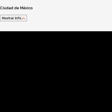
Ciudad de México
Mostrar info.
Guía del Atleta
Agenda Actividades
Datos Evento
Inscripciones
Entrega kit y EXPO
Generales
Seguridad COVID
Distancias y categorías