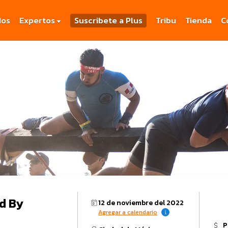
dos
Expertos
Suscribete a Plus
Tribu
Tienda
C
d By
12 de noviembre del 2022
Agregar a calendario
P